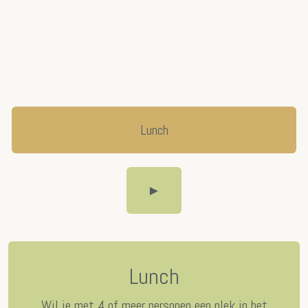
Lunch
►
Lunch
Wil je met 4 of meer personen een plek in het